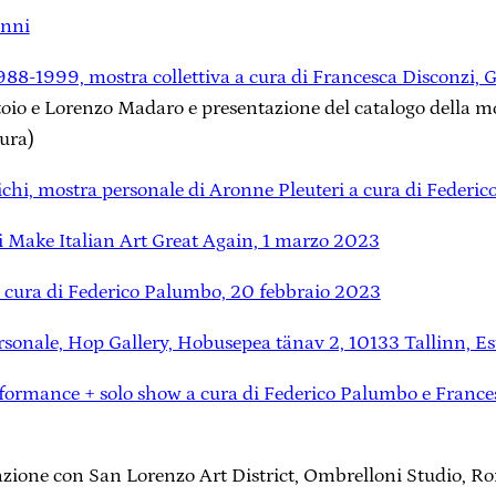
anni
988-1999, mostra collettiva a cura di Francesca Disconz
ntoio e Lorenzo Madaro e presentazione del catalogo della 
tura)
chi, mostra personale di Aronne Pleuteri a cura di Federi
di Make Italian Art Great Again, 1 marzo 2023
 cura di Federico Palumbo, 20 febbraio 2023
onale, Hop Gallery, Hobusepea tänav 2, 10133 Tallinn, Es
formance + solo show a cura di Federico Palumbo e France
azione con San Lorenzo Art District, Ombrelloni Studio, R