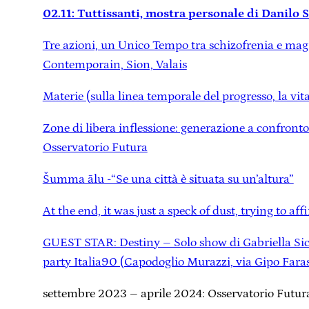
02.11: Tuttissanti, mostra personale di Danilo S
Tre azioni, un Unico Tempo tra schizofrenia e ma
Contemporain, Sion, Valais
Materie (sulla linea temporale del progresso, la vita
Zone di libera inflessione: generazione a confront
Osservatorio Futura
Šumma ālu -“Se una città è situata su un’altura”
At the end, it was just a speck of dust, trying to a
GUEST STAR: Destiny – Solo show di Gabriella Sici
party Italia90 (Capodoglio Murazzi, via Gipo Fara
settembre 2023 – aprile 2024: Osservatorio Futura 