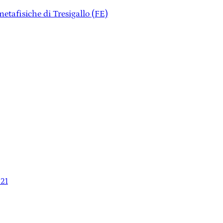
etafisiche di Tresigallo (FE)
021