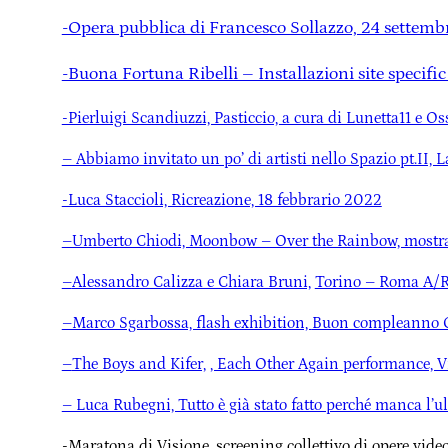
-Opera pubblica di Francesco Sollazzo, 24 settembr
-Buona Fortuna Ribelli – Installazioni site specifi
-Pierluigi Scandiuzzi, Pasticcio, a cura di Lunetta11 e O
– Abbiamo invitato un po’ di artisti nello Spazio pt.II, 
-Luca Staccioli, Ricreazione, 18 febbrario 2022
–Umberto Chiodi, Moonbow – Over the Rainbow, mostra
–
Alessandro Calizza e Chiara Bruni,
Torino – Roma A/R,
–Marco Sgarbossa, flash exhibition,
Buon compleanno Os
–
The Boys and Kifer,
, Each Other Again performance, V
– Luca Rubegni, Tutto è già stato fatto perché manca l’u
-Maratona di Visione, screening collettivo di opere video