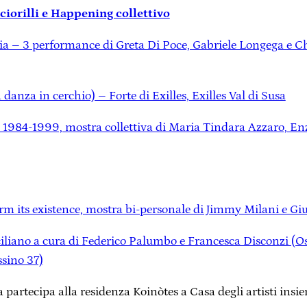
ciorilli e Happening collettivo
gia – 3 performance di Greta Di Poce, Gabriele Longega e 
 danza in cerchio) – Forte di Exilles, Exilles Val di Susa
o 1984-1999, mostra collettiva di Maria Tindara Azzaro, Enz
ffirm its existence, mostra bi-personale di Jimmy Milani e Gi
liano a cura di Federico Palumbo e Francesca Disconzi (Os
ssino 37)
partecipa alla residenza Koinòtes a Casa degli artisti insi