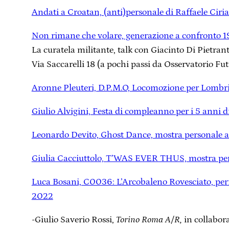
Andati a Croatan, (anti)personale di Raffaele Ciri
Non rimane che volare, generazione a confronto 1
La curatela militante, talk con Giacinto Di Pietra
Via Saccarelli 18 (a pochi passi da Osservatorio Fu
Aronne Pleuteri, D.P.M.O, Locomozione per Lombri
Giulio Alvigini, Festa di compleanno per i 5 anni 
Leonardo Devito, Ghost Dance, mostra personale a
Giulia Cacciuttolo, T’WAS EVER THUS, mostra pers
Luca Bosani, C0036: L’Arcobaleno Rovesciato, per
2022
-Giulio Saverio Rossi,
Torino Roma A/R,
in collabor