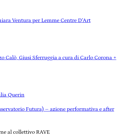
Chiara Ventura per Lemme Centre D’Art
o Calò, Giusi Sferruggia a cura di Carlo Corona +
ulia Querin
servatorio Futura) – azione perfor
mativa e after
eme al collettivo RAVE